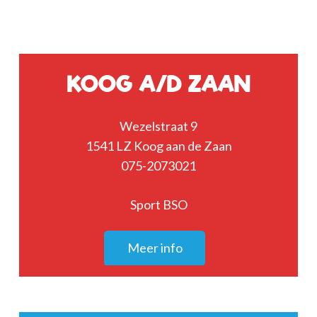
KOOG A/D ZAAN
Wezelstraat 9
1541 LZ Koog aan de Zaan
075-2073021
Sport BSO
Meer info