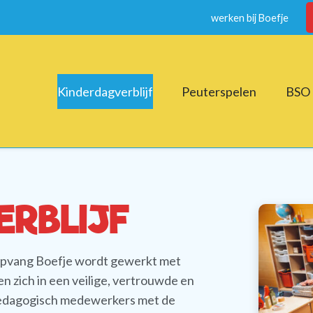
werken bij Boefje
Kinderdagverblijf
Peuterspelen
BSO
RBLIJF
eropvang Boefje wordt gewerkt met
n zich in een veilige, vertrouwde en
e pedagogisch medewerkers met de