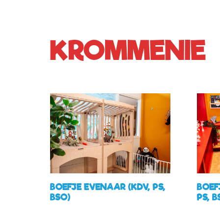
KROMMENIE
BOEFJE EVENAAR (KDV, PS,
BOEF
BSO)
PS, B