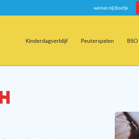
werken bij Boefje
Kinderdagverblijf
Peuterspelen
BSO
H