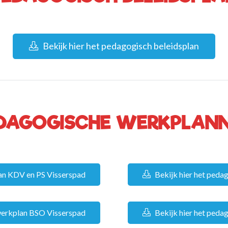
Bekijk hier het pedagogisch beleidsplan
DAGOGISCHE WERKPLAN
lan KDV en PS Visserspad
Bekijk hier het ped
 werkplan BSO Visserspad
Bekijk hier het ped