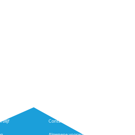
rblijf
Contact
en
Algemene voorwaarden