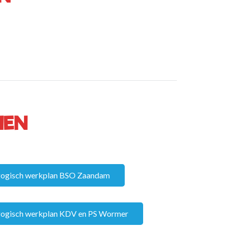
NEN
agogisch werkplan BSO Zaandam
agogisch werkplan KDV en PS Wormer